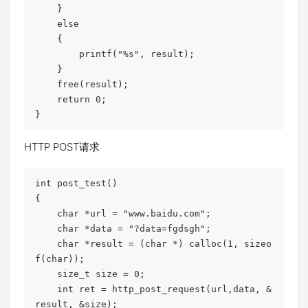
    }

    else

    {

        printf("%s", result);

    }

    free(result);

    return 0;

}
HTTP POST请求
int post_test()

{

    char *url = "www.baidu.com";

    char *data = "?data=fgdsgh";

    char *result = (char *) calloc(1, sizeo
f(char));

    size_t size = 0;

    int ret = http_post_request(url,data, &
result, &size);
