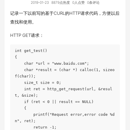
2019-01-23
8879点热度
0人点赞
0条评论
记录一下以前写的基于CURL的HTTP请求代码，方便以后
查找和使用。
HTTP GET请求：
int get_test()

{

    char *url = "www.baidu.com";

    char *result = (char *) calloc(1, sizeo
f(char));

    size_t size = 0;

    int ret = http_get_request(url, &resul
t, &size);

    if (ret < 0 || result == NULL)

    {

        printf("Request error,error code %d
n", ret);

        return -1;
