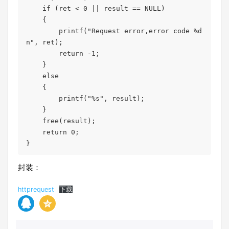
    if (ret < 0 || result == NULL)

    {

        printf("Request error,error code %d
n", ret);

        return -1;

    }

    else

    {

        printf("%s", result);

    }

    free(result);

    return 0;

}
封装：
httprequest
下载