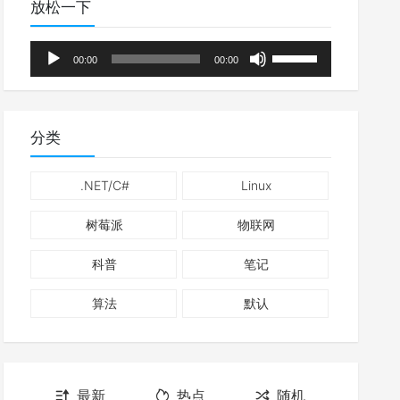
放松一下
音
使
00:00
00:00
频
用
播
上
放
/
分类
器
下
箭
.NET/C#
Linux
头
树莓派
物联网
键
来
科普
笔记
增
高
算法
默认
或
降
低
最新
热点
随机