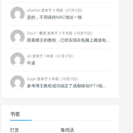
afirefish 发布于 4 周前（07月11日）
是的，不用保持MAC地址一致
Devil丶飘雪 发布于 2 个月前（06月15日）
跟着楼主的教程，已经实现在电脑上播放电视直播，但是有个问题，我是在光猫上设置了两个IPTV口，其中一...
xD 发布于 1 年前（07月17日）
牛逼
Eagle 发布于 2 年前（10月21日）
参考博主教程成功搞定了成都移动IPTV组播转单播，电脑、手机都可以播放了。但目前有个问题，原IPTV...
书签
打赏
毒鸡汤