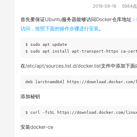
2019-09-16
5984
首先要保证Ubuntu服务器能够访问Docker仓库地址：
访问，按照下面的操作步骤进行安装
。
$ sudo apt update

$ sudo apt install apt-transport-https ca-cer
在/etc/apt/sources.list.d/docker.lis
deb [arch=amd64] https://download.docker.com/
添加秘钥
$ curl -fsSL https://download.docker.com/linu
安装docker-ce