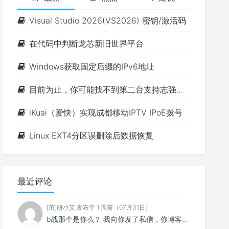
音
量。
Visual Studio 2026(VS2026) 密钥/激活码
在代码中判断龙芯新旧世界平台
Windows获取固定后缀的IPv6地址
目前为止，你可能找不到第二台支持志强的1L小主机（P350 Tiny+W-1350+ECC+双NVME+PCIE扩展）!!!
iKuai（爱快）实现成都移动IPTV IPoE拨号
Linux EXT4分区误删除后数据恢复
最近评论
[茁]研小艾 发布于 1 周前（07月31日）
b战那个是你么？ 我向你发了私信，你博客怎么一点ViewFaceCore相关的东西都没有。 Vie...