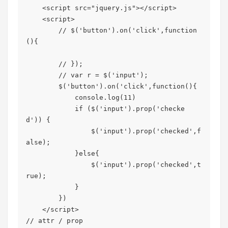
    <script src="jquery.js"></script>

    <script>

        // $('button').on('click',function
(){

        // });

        // var r = $('input');

        $('button').on('click',function(){

            console.log(11)

            if ($('input').prop('checke
d')) {

                $('input').prop('checked',f
alse);

            }else{

                $('input').prop('checked',t
rue);

            }

        })

    </script>

// attr / prop
