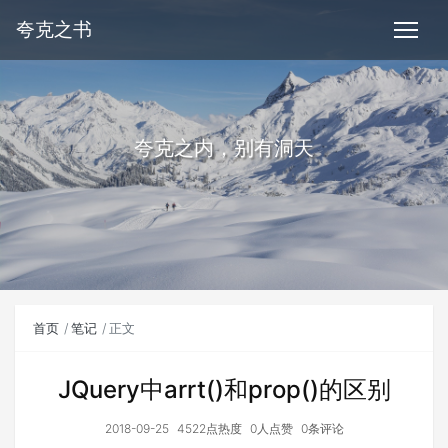
夸克之书
夸克之内，别有洞天
首页
笔记
正文
JQuery中arrt()和prop()的区别
2018-09-25
4522点热度
0人点赞
0条评论