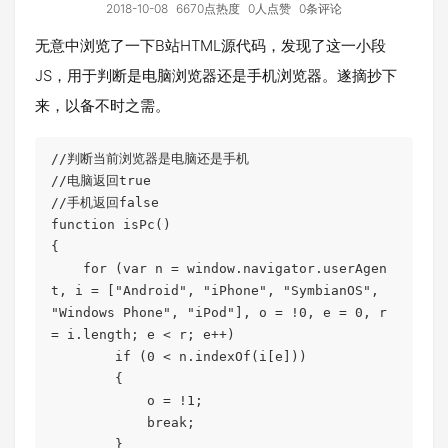
2018-10-08
6670点热度
0人点赞
0条评论
无意中浏览了一下B站HTML源代码，发现了这一小段
JS，用于判断是电脑浏览器还是手机浏览器。遂摘抄下
来，以备不时之需。
//判断当前浏览器是电脑还是手机

//电脑返回true

//手机返回false

function isPc()

{

    for (var n = window.navigator.userAgen
t, i = ["Android", "iPhone", "SymbianOS", 
"Windows Phone", "iPod"], o = !0, e = 0, r 
= i.length; e < r; e++)

        if (0 < n.indexOf(i[e]))

        {

            o = !1;

            break;

        }
