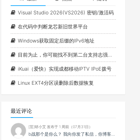
音
量。
Visual Studio 2026(VS2026) 密钥/激活码
在代码中判断龙芯新旧世界平台
Windows获取固定后缀的IPv6地址
目前为止，你可能找不到第二台支持志强的1L小主机（P350 Tiny+W-1350+ECC+双NVME+PCIE扩展）!!!
iKuai（爱快）实现成都移动IPTV IPoE拨号
Linux EXT4分区误删除后数据恢复
最近评论
[茁]研小艾 发布于 1 周前（07月31日）
b战那个是你么？ 我向你发了私信，你博客怎么一点ViewFaceCore相关的东西都没有。 Vie...