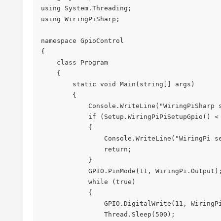
using System.Threading;

using WiringPiSharp;

namespace GpioControl

{

    class Program

    {

        static void Main(string[] args)

        {

            Console.WriteLine("WiringPiSharp start.");

            if (Setup.WiringPiPiSetupGpio() < 0)

            {

                Console.WriteLine("WiringPi setup failed.");

                return;

            }

            GPIO.PinMode(11, WiringPi.Output);

            while (true)

            {

                GPIO.DigitalWrite(11, WiringPi.High);

                Thread.Sleep(500);
