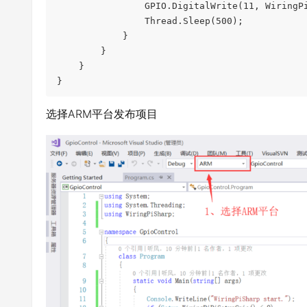
                GPIO.DigitalWrite(11, WiringPi.Low);

                Thread.Sleep(500);

            }

        }

    }

选择ARM平台发布项目