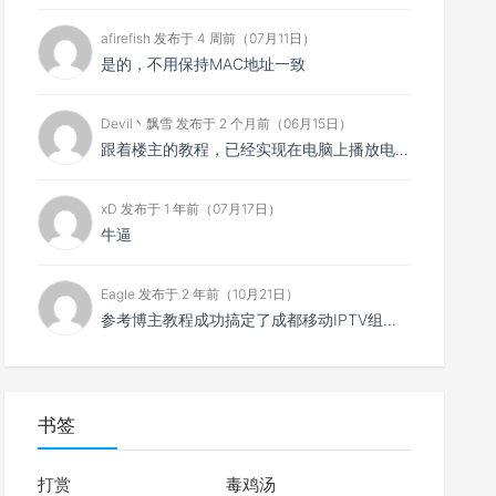
afirefish 发布于 4 周前（07月11日）
是的，不用保持MAC地址一致
Devil丶飘雪 发布于 2 个月前（06月15日）
跟着楼主的教程，已经实现在电脑上播放电视直播，但是有个问题，我是在光猫上设置了两个IPTV口，其中一...
xD 发布于 1 年前（07月17日）
牛逼
Eagle 发布于 2 年前（10月21日）
参考博主教程成功搞定了成都移动IPTV组播转单播，电脑、手机都可以播放了。但目前有个问题，原IPTV...
书签
打赏
毒鸡汤