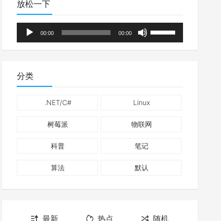
放松一下
音
使
00:00
00:00
频
用
播
上
放
/
分类
器
下
箭
.NET/C#
Linux
头
树莓派
物联网
键
来
科普
笔记
增
高
算法
默认
或
降
低
最新
热点
随机