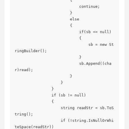
                        {

                            continue;

                        }

                        else

                        {

                            if(sb == null)

                            {

                                sb = new St
ringBuilder();

                            }

                            sb.Append((cha
r)read);

                        }

                    }

                }

                if (sb != null)

                {

                    string readStr = sb.ToS
tring();

                    if (!string.IsNullOrWhi
teSpace(readStr))
