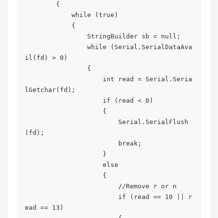
        {

            while (true)

            {

                StringBuilder sb = null;

                while (Serial.SerialDataAva
il(fd) > 0)

                {

                    int read = Serial.Seria
lGetchar(fd);

                    if (read < 0)

                    {

                        Serial.SerialFlush
(fd);

                        break;

                    }

                    else

                    {

                        //Remove r or n

                        if (read == 10 || r
ead == 13)
