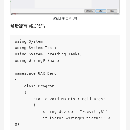
添加项目引用
然后编写测试代码
using System;

using System.Text;

using System.Threading.Tasks;

using WiringPiSharp;

namespace UARTDemo

{

    class Program

    {

        static void Main(string[] args)

        {

            string device = "/dev/ttyS1";

            if (Setup.WiringPiPiSetup() < 
0)
