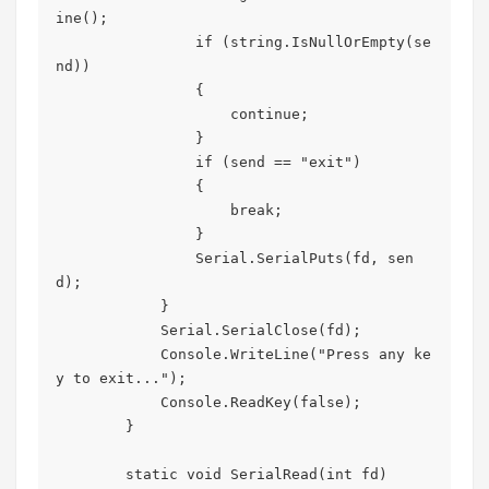
ine();

                if (string.IsNullOrEmpty(se
nd))

                {

                    continue;

                }

                if (send == "exit")

                {

                    break;

                }

                Serial.SerialPuts(fd, sen
d);

            }

            Serial.SerialClose(fd);

            Console.WriteLine("Press any ke
y to exit...");

            Console.ReadKey(false);

        }

        static void SerialRead(int fd)
