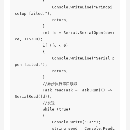
            {

                Console.WriteLine("Wringpi 
setup failed.");

                return;

            }

            int fd = Serial.SerialOpen(devi
ce, 115200);

            if (fd < 0)

            {

                Console.WriteLine("Serial p
pen failed.");

                return;

            }

            //异步执行串口读取

            Task readTask = Task.Run(() => 
SerialRead(fd));

            //发送

            while (true)

            {

                Console.Write("TX:");

                string send = Console.ReadL