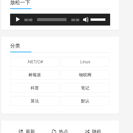
放松一下
音
使
00:00
00:00
频
用
播
上
放
/
分类
器
下
箭
.NET/C#
Linux
头
树莓派
物联网
键
来
科普
笔记
增
高
算法
默认
或
降
低
最新
热点
随机