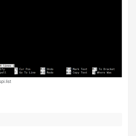
spi.list