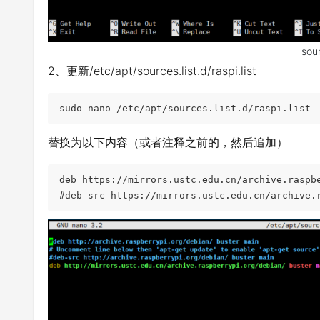
sour
2、更新/etc/apt/sources.list.d/raspi.list
sudo nano /etc/apt/sources.list.d/raspi.list
替换为以下内容（或者注释之前的，然后追加）
deb https://mirrors.ustc.edu.cn/archive.raspb
#deb-src https://mirrors.ustc.edu.cn/archive.