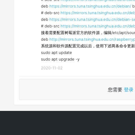
deb
https://mirrors.tuna.tsinghua.edu.cn/debian/
b
# deb-src
https://mirrors.tuna.tsinghua.edu.cn/deb
deb
https://mirrors.tuna.tsinghua.edu.cn/debian-s
# deb-src
https://mirrors.tuna.tsinghua.edu.cn/de
接着需要配置树莓派官方的软件源，编辑/etc/apt/sourc
deb
http://mirrors.tuna.tsinghua.edu.cn/raspberryp
系统源和软件源配置完成以后，使用下述两条命令更新
sudo apt update
sudo apt upgrade -y
2020-11-02
您需要
登录