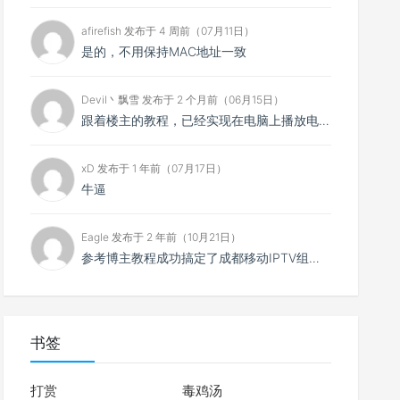
afirefish 发布于 4 周前（07月11日）
是的，不用保持MAC地址一致
Devil丶飘雪 发布于 2 个月前（06月15日）
跟着楼主的教程，已经实现在电脑上播放电视直播，但是有个问题，我是在光猫上设置了两个IPTV口，其中一...
xD 发布于 1 年前（07月17日）
牛逼
Eagle 发布于 2 年前（10月21日）
参考博主教程成功搞定了成都移动IPTV组播转单播，电脑、手机都可以播放了。但目前有个问题，原IPTV...
书签
打赏
毒鸡汤