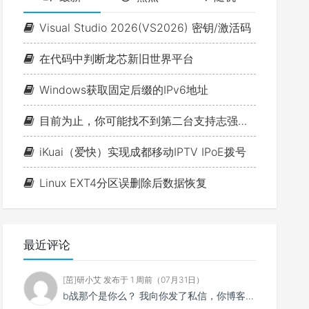
音
量。
Visual Studio 2026(VS2026) 密钥/激活码
在代码中判断龙芯新旧世界平台
Windows获取固定后缀的IPv6地址
目前为止，你可能找不到第二台支持志强的1L小主机（P350 Tiny+W-1350+ECC+双NVME+PCIE扩展）!!!
iKuai（爱快）实现成都移动IPTV IPoE拨号
Linux EXT4分区误删除后数据恢复
最近评论
[茁]研小艾 发布于 1 周前（07月31日）
b战那个是你么？ 我向你发了私信，你博客怎么一点ViewFaceCore相关的东西都没有。 Vie...