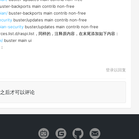
uster-backports main contrib non-free
ian/
buster-backports main contrib non-free
ecurity
buster/updates main contrib non-free
bian-security
buster/updates main contrib non-free
es.list.d/raspi.list，同样的，注释原内容，在末尾添加如下内容：
i/
buster main ui
：
登录以回复
之后才可以评论