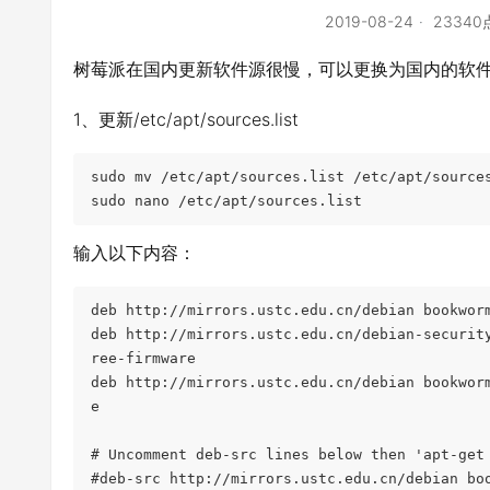
2019-08-24
2334
树莓派在国内更新软件源很慢，可以更换为国内的软
1、更新/etc/apt/sources.list
sudo mv /etc/apt/sources.list /etc/apt/source
sudo nano /etc/apt/sources.list
输入以下内容：
deb http://mirrors.ustc.edu.cn/debian bookwor
deb http://mirrors.ustc.edu.cn/debian-securit
ree-firmware
deb http://mirrors.ustc.edu.cn/debian bookwor
e
# Uncomment deb-src lines below then 'apt-get
#deb-src http://mirrors.ustc.edu.cn/debian bo