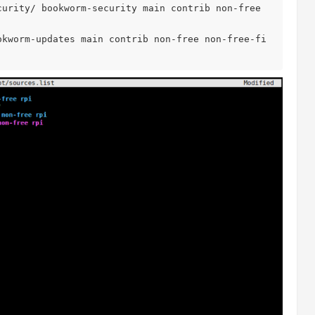
curity/ bookworm-security main contrib non-free 
okworm-updates main contrib non-free non-free-fi