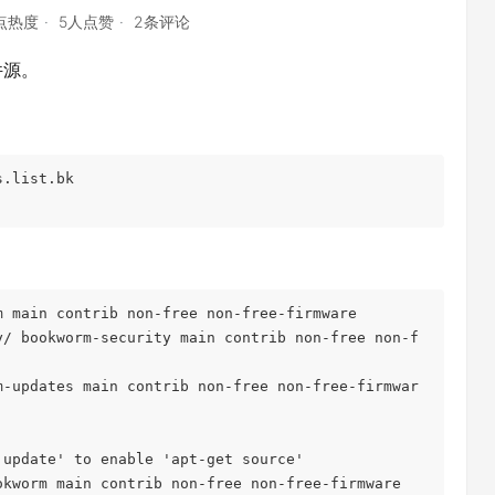
0点热度
5人点赞
2条评论
件源。
s.list.bk
m main contrib non-free non-free-firmware
y/ bookworm-security main contrib non-free non-f
m-updates main contrib non-free non-free-firmwar
 update' to enable 'apt-get source'
okworm main contrib non-free non-free-firmware