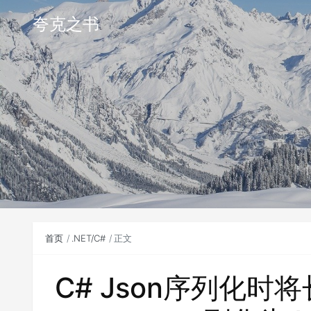
夸克之书
首页
.NET/C#
正文
C# Json序列化时