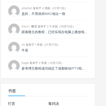
afirefish 发布于 4 周前（07月11日）
是的，不用保持MAC地址一致
Devil丶飘雪 发布于 2 个月前（06月15日）
跟着楼主的教程，已经实现在电脑上播放电视直播，但是有个问题，我是在光猫上设置了两个IPTV口，其中一...
xD 发布于 1 年前（07月17日）
牛逼
Eagle 发布于 2 年前（10月21日）
参考博主教程成功搞定了成都移动IPTV组播转单播，电脑、手机都可以播放了。但目前有个问题，原IPTV...
书签
打赏
毒鸡汤