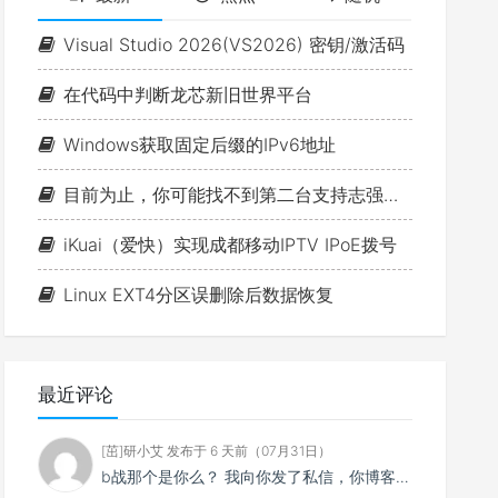
音
量。
Visual Studio 2026(VS2026) 密钥/激活码
在代码中判断龙芯新旧世界平台
Windows获取固定后缀的IPv6地址
目前为止，你可能找不到第二台支持志强的1L小主机（P350 Tiny+W-1350+ECC+双NVME+PCIE扩展）!!!
iKuai（爱快）实现成都移动IPTV IPoE拨号
Linux EXT4分区误删除后数据恢复
最近评论
[茁]研小艾 发布于 6 天前（07月31日）
b战那个是你么？ 我向你发了私信，你博客怎么一点ViewFaceCore相关的东西都没有。 Vie...