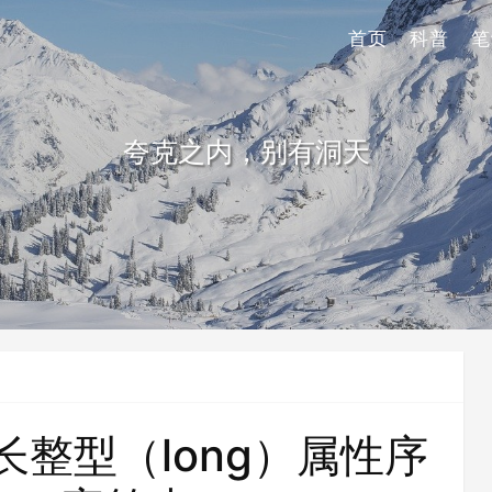
首页
科普
笔
夸克之内，别有洞天
将长整型（long）属性序