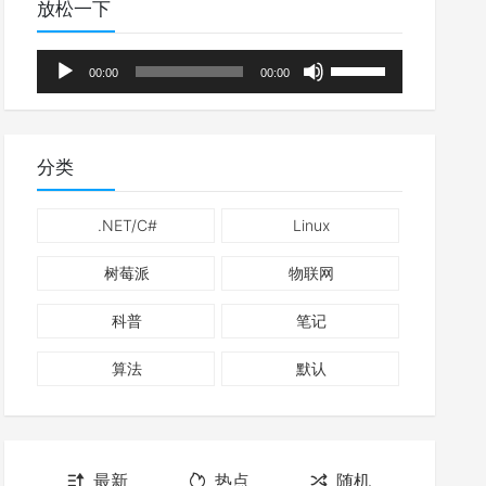
放松一下
音
使
00:00
00:00
频
用
播
上
放
/
分类
器
下
箭
.NET/C#
Linux
头
树莓派
物联网
键
来
科普
笔记
增
高
算法
默认
或
降
er)

低
最新
热点
随机