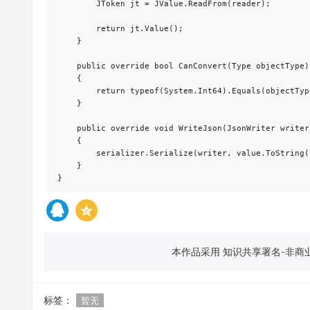
        JToken jt = JValue.ReadFrom(reader);

        return jt.Value();

    }

    public override bool CanConvert(Type objectType)

    {

        return typeof(System.Int64).Equals(objectType
    }

    public override void WriteJson(JsonWriter writer
    {

        serializer.Serialize(writer, value.ToString()
    }

本作品采用 知识共享署名-非商业
标签：
暂无