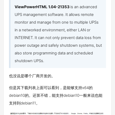
ViewPowerHTML 1.04-21353
is an advanced
UPS management software. It allows remote
monitor and manage from one to multiple UPSs
in a networked environment, either LAN or
INTERNET. It can not only prevent data loss from
power outage and safely shutdown systems, but
also store programming data and scheduled
shutdown UPSs.
也没说是哪个厂商开发的。
但是其下载列表上面可以看到，是能够支持x64的
debian10的。还算不错，能支持debian10一般来说也能
支持到debian11。