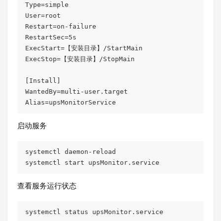
Type=simple

User=root

Restart=on-failure

RestartSec=5s

ExecStart=【安装目录】/StartMain

ExecStop=【安装目录】/StopMain

[Install]

WantedBy=multi-user.target

Alias=upsMonitorService
启动服务
systemctl daemon-reload

systemctl start upsMonitor.service
查看服务运行状态
systemctl status upsMonitor.service