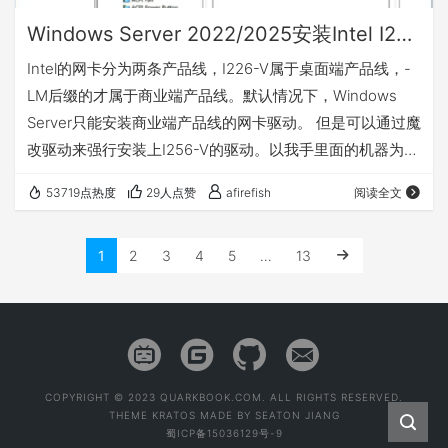
Windows Server 2022/2025安装Intel I225-V/I226-V驱动
Intel的网卡分为两条产品线，I226-V属于桌面端产品线，-
LM后缀的才属于商业端产品线。默认情况下，Windows
Server只能安装商业端产品线的网卡驱动。 但是可以通过魔
改驱动来强行安装上I256-V的驱动。以我手里面的机器为
例。我手里面的机器是畅网的x86-P2版本的机器，网卡型
53719点热度
29人点赞
afirefish
阅读全文
号为I256-V。 1、找到网卡的硬件ID（以I226-V为例） 安
装好Windows Server 2022/2025之后，在设备管理器中找
1
2
3
4
5
…
13
到网卡，然后右键->属性->详细信息。选择硬件ID，记下第
一行的硬件ID。 I226…
COPYRIGHT © 2023 QUARKBOOK.COM. ALL RIGHTS RESERVED.
THEME
KRATOS
MADE BY
SEATON JIANG
蜀ICP备15036129号-9