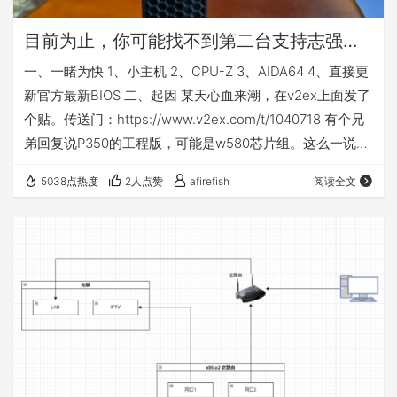
目前为止，你可能找不到第二台支持志强的1L小主机（P350 Tiny+W-1350+ECC+双NVME+PCIE扩展）!!!
一、一睹为快 1、小主机 2、CPU-Z 3、AIDA64 4、直接更
新官方最新BIOS 二、起因 某天心血来潮，在v2ex上面发了
个贴。传送门：https://www.v2ex.com/t/1040718 有个兄
弟回复说P350的工程版，可能是w580芯片组。这么一说，
不就来劲了。 打开某鱼，搜索，下单，一气呵成。果不其
5038点热度
2人点赞
afirefish
阅读全文
然，翻车了。 虽然说板子的rev0.3的工程版，但是芯片组确
实是q570的（确实不能排除再上面的板子可能是工程版
本，这个只有联想工程师才知道了）。所以说这个机器是点
不亮正式版的W-1300系列的C…