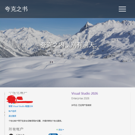
夸克之书
夸克之内，别有洞天