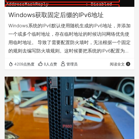
Windows获取固定后缀的IPv6地址
Windows系统的IPv6默认使用随机生成的IPv6地址，并添加
一个或多个临时地址，存在临时地址的时候访问网络优先使
用临时地址。 导致了需要配置防火墙时，无法根据一个固定
的规则去编写防火墙规则。这时候要把系统的IPv6配置为基
于EUI-64生成的固定后缀地址，且禁用掉Windows的临时
4209点热度
8人点赞
管理员
阅读全文
地址，就能基于无状态的DHCPv6获取到固定后缀的IPv6
了。 用管理员权限打开PowerShell，输入Get-
NetIPv6Protocol 需要把这两项同时设置为禁用。 重启网络
适配器生效。 然后iKuai防火墙里面就能根据…