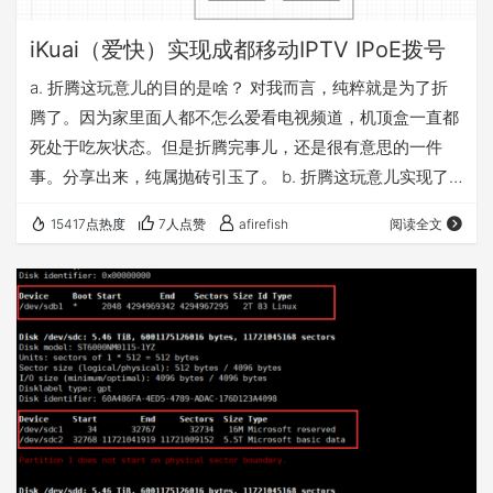
iKuai（爱快）实现成都移动IPTV IPoE拨号
a. 折腾这玩意儿的目的是啥？ 对我而言，纯粹就是为了折
腾了。因为家里面人都不怎么爱看电视频道，机顶盒一直都
死处于吃灰状态。但是折腾完事儿，还是很有意思的一件
事。分享出来，纯属抛砖引玉了。 b. 折腾这玩意儿实现了
啥？ 运营商是通过机顶盒来进行拨号和播放iptv的。使用软
15417点热度
7人点赞
afirefish
阅读全文
路由拨号之后，就可以抛弃掉机顶盒了。实现不限终端，不
限数量的播放IPTV。 一、设备准备 准备一台至少两个网口
的软路由。一个网口用来转发rtp流到局域网或者映射到广
域网，让其它安装了播放器的客户端可以不受限制的播放正
版的iptv。另外一个网口用来连…