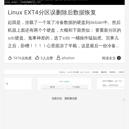
Linux EXT4分区误删除后数据恢复
起因是，挂载了一个装了冷备数据的硬盘到debian中。然后
机器上面还有两个个硬盘，大概和下面类似： 要重新分区的
sdc硬盘。鬼事神差的，选了sdb 一桶操作猛如虎。完事儿
之后，卧槽！！！！心里面凉了半截，这是最后一份冷备。
赶紧想办法恢复数据。 先是在Widnows上面使用
7474点热度
3人点赞
afirefish
阅读全文
Diskgenius把全盘做了一个镜像出来。避免后续恢复数据的
时候，再次误操作，让数据恢复概率进一步降低。 全盘镜像
之后，又使用Diskgenius做了一次文件恢复扫描，结果很不
理想。所以如果你在这里做了和我一样的操作的话，就不要
用Diskgeni…