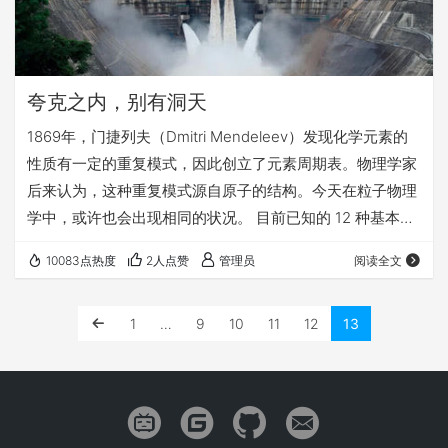
夸克之内，别有洞天
​1869年，门捷列夫（Dmitri Mendeleev）发现化学元素的
性质有一定的重复模式，因此创立了元素周期表。物理学家
后来认为，这种重复模式源自原子的结构。今天在粒子物理
学中，或许也会出现相同的状况。 目前已知的 12 种基本粒
子也有重复模式，因此可能并非真正基本，而是包含更小的
10083点热度
2人点赞
管理员
阅读全文
粒子。物理学家暂时将这种粒子称为“前子”（Preon）。 但
是，其他证据并不支持这种可能性。欧洲核子研究组织
1
…
9
10
11
12
13
（CERN）的大强子对撞机（LHC）和一些其他的实验，或
许可以解决这个问题。 宇宙是个既复杂又难以理解的地方。
我们在空气中行动…