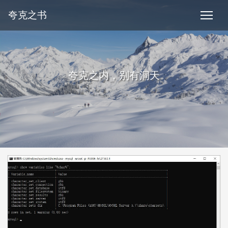
夸克之书
夸克之内，别有洞天