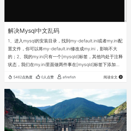
解决Mysql中文乱码
1、进入mysql的安装目录，找到my-default.ini或者my.ini配
置文件，你可以将my-default.ini修改成my.ini，影响不大
的；2、我的my.ini只有一个[mysqld]标签，其他均处于注释
状态，我们在my.ini里面做两件事在[mysqld]标签下添加：
增加一个[client]标签，并且在[client]标签下添加： 3、到任
5462点热度
0人点赞
afirefish
阅读全文
务列表中重启mysql服务；4、进入dos界面，登录数据库，
输入命令： 如果dos界面出现的下图所示结果，说明你修改
mysql编码成功啦！