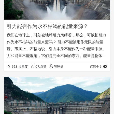
引力能否作为永不枯竭的能量来源？
我们在地球上，时刻被地球引力束缚着，那么，可以把引力
作为永不枯竭的能量来源吗？ 引力不能被用作无限的能量
源。事实上，严格地说，引力本身不能作为一种能量来源。
力和能量不能混淆，它们是完全不同的东西。能量是物体的
属性，力描述物体之间的相互作用。力是物体相互作用时能
6631点热度
0人点赞
管理员
阅读全文
量从一个物体转移到另一个物体的方式，但是力不是能量本
身。引力是一种力，所以它只提供了让物体交换和转换能量
到不同状态的一种方式。 如果把一个铁球拿到山顶之后释
放，铁球就会掉下来，并加速运动，似乎获得了能量。这不
就是引力给铁球提供能量的例子吗？不。引力只是一种力，
…