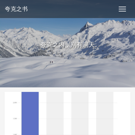
夸克之书
夸克之内，别有洞天