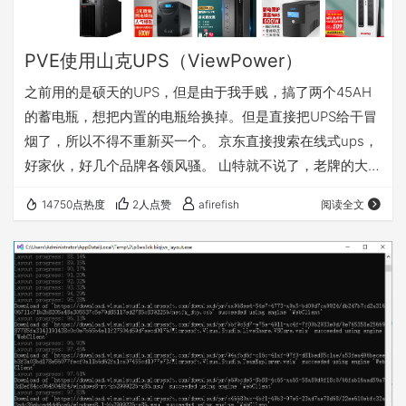
PVE使用山克UPS（ViewPower）
之前用的是硕天的UPS，但是由于我手贱，搞了两个45AH
的蓄电瓶，想把内置的电瓶给换掉。但是直接把UPS给干冒
烟了，所以不得不重新买一个。 京东直接搜索在线式ups，
好家伙，好几个品牌各领风骚。 山特就不说了，老牌的大品
牌。各方面都不错。雷迪斯不知，不表。在一比较，同等电
14750点热度
2人点赞
afirefish
阅读全文
池容量和页面描述下。山特和雷迪斯都要1500左右，就属山
克SC1K性价比最高了，900块钱，还是京东自营，页面描述
上也写了支持Linux。脑子一热，也没问题客服支持
Debian11不，就直接下单了。也没有提前调研一下能不能在
Debian11下面正常…