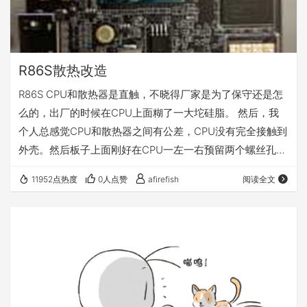
R86S散热改造
R86S CPU和散热器是直触，不晓得厂家是为了保守还是怎
么的，出厂的时候在CPU上面糊了一大坨硅脂。 然后，我
个人总感觉CPU和散热器之间有公差，CPU没有完全接触到
外壳。然后板子上面刚好在CPU一左一右预留两个螺丝孔
位。 但是在外壳上面，并没有预留螺丝孔。估摸着厂商最开
11952点热度
0人点赞
afirefish
阅读全文
始设计也考虑到了用两个螺丝固定，可能测试之后不需要
（或者担心用户上紧了干碎核心？），就没做螺丝孔了。 于
是打算自己钻两个洞。 先上好板子，然后用记号笔从这两个
孔进去标记上要转的位置，然后用2.5的钻头开整。手一定
要稳，要轻，慢慢来。洞钻好之后，然…