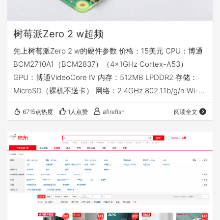
树莓派Zero 2 w超频
先上树莓派Zero 2 w的硬件参数 价格：15美元 CPU：博通
BCM2710A1（BCM2837）（4×1GHz Cortex-A53）
GPU：博通VideoCore IV 内存：512MB LPDDR2 存储：
MicroSD（裸机不送卡） 网络：2.4GHz 802.11b/g/n Wi-
Fi、蓝牙4.2 接口：Mini-HDMI，Micro-USB 2.0 OTG、相
6715点热度
1人点赞
afirefish
阅读全文
机串行接口（CSI）、40针GPIO接头 尺寸：65×30毫米
（约2.56×1.18英寸） 这颗博通的BCM2837 CPU和3B上面
的CP…