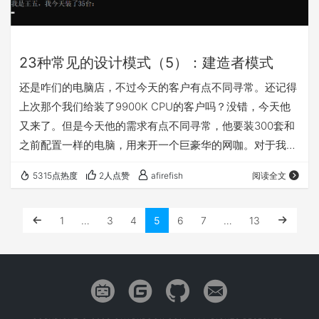
23种常见的设计模式（5）：建造者模式
还是咋们的电脑店，不过今天的客户有点不同寻常。还记得
上次那个我们给装了9900K CPU的客户吗？没错，今天他
又来了。但是今天他的需求有点不同寻常，他要装300套和
之前配置一样的电脑，用来开一个巨豪华的网咖。对于我们
来说当然高兴呀，而且这生意可不能黄了。但是单单靠我们
5315点热度
2人点赞
afirefish
阅读全文
几个人肯定不行呀，等装完300台电脑，黄花菜都凉了。 于
是我们请了两个经验丰富的临时工来帮我们组装一下。那么
1
…
3
4
5
6
7
…
13
问题就来了，临时工他们两个人的装配顺序不一样，每个人
有每个人的工作习惯，但是肯定要按照客户的要求，按照之
前配置来装电脑呀。于是我们就做出规定，对…