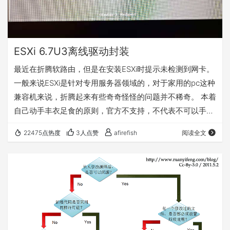
ESXi 6.7U3离线驱动封装
最近在折腾软路由，但是在安装ESXi时提示未检测到网卡。
一般来说ESXi是针对专用服务器领域的，对于家用的pc这种
兼容机来说，折腾起来有些奇奇怪怪的问题并不稀奇。 本着
自己动手丰衣足食的原则，官方不支持，不代表不可以手工
支持。（当然，我也是事前查过资料也才知道是需要手动封
22475点热度
3人点赞
afirefish
阅读全文
装响应的驱动）。毕竟像HP、DELL之类的支持网站还提供
专有ESXi下载呢。 我使用的网卡是 Realtek 8111和Intel
i350 T2，所以本篇文章就针对这这两个网卡以及某些不受
支持的SATA设备驱动三个驱动进行封装。 1.…