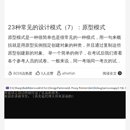
23种常见的设计模式（7）：原型模式
原型模式是一种很简单也是很常见的一种模式，用一句来概
括就是用原型实例指定创建对象的种类，并且通过复制这些
原型创建新的对象。 举一个简单的例子，在考试后我们查看
各个参考人员的试卷。一般来说，同一考场同一考次的试卷
是一样的（别杠，举个例子啦）。那么怎么生成每个人的试
6038点热度
0人点赞
afirefish
阅读全文
卷呢？第一种是每个人new一个各自的试卷对象，如果试卷
有千百万份呢，这时候new的性能就不太乐观了。所以有了
更好的性能解决方案，首先创建一个人试卷对象，然后直接
通过拷贝，在拷贝之后重新设置试卷的分数，姓名，答题答
案不就行了吗？ 既然是原型模式，肯定有一个或多…