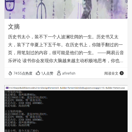
文摘
历史书太小，装不下一个人波澜壮阔的一生。历史书又太
大，装下了华夏上下五千年。在历史书上，你随手翻过的一
页，用笔划过的内容，很可能是他们的一生。 ——网易云音
乐评论 读书你会发现你大脑越来越主动积极地思考，你也会
发现时间流逝得越来越慢，你的灵魂越来越接地气踏实，不
7455点热度
1人点赞
afirefish
阅读全文
再被头条这种毒品吸走你的肉体你的灵魂你的时间你的思维
你的大脑。 ——V2EX评论 从水下第一个生命的萌芽开始···
到石器时代的巨型野兽··· ——文明6 秦始皇开局 光是万物之
源，它的出现定义了时空，让宇宙拥有了存在的概念，能量
的爆炸，物质的出现，法则的构建…