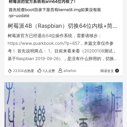
树莓派4B（Raspbian）切换64位内核+简单性能测试
树莓派官方已经退出64位操作系统，需要请移步：
https://www.quarkbook.com/?p=657，本篇文章仅作参
考！ 首先说明两点： 1、目前来看来看（20200108测试，
基于Raspbian 2019-09-26），是没有什么卵用的，切换之
后性能不增反降，且软件兼容性不能得到保证。2、教程来
23304点热度
3人点赞
afirefish
阅读全文
源于贴吧大佬，感谢大佬的教程。 开始正题。 首先更新系
统，执行： 更新之后重启。然后进入boot目录查看是否有
文件kernel8.img 如果有这个文件的话，接下来在config.txt
中追加一行arm_64b…