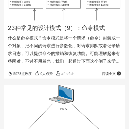
23种常见的设计模式（9）：命令模式
什么是命令模式？命令模式是将一个请求（命令）封装成一
个对象，把不同的请求进行参数化，对请求排队或者记录请
求日志，可以提供命令的撤销和恢复功能。可能理解起来有
些困难，不过不用着急，我们一起通过下面这个例子来学习
命令模式。 但本篇主要内容是了解命令模式的结构，命令模
5978点热度
0人点赞
afirefish
阅读全文
式的撤销和恢复功能暂且不表（比较复杂，可以参考数据库
日志恢复）。 以抗日神剧中的一个营为例，一般来说一个营
中分为多个连队，他们可能是同种性质的兵种也也能不是同
种性质的兵种。（具体的划分我也不清楚，但是看日神剧里
面确实是这么演的，咋们也不用去追究具体是不是这样…