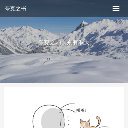
夸克之书
夸克之内，别有洞天