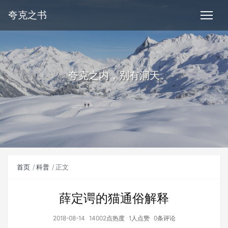
夸克之书
夸克之内，别有洞天
首页
科普
正文
薛定谔的猫通俗解释
2018-08-14
14002点热度
1人点赞
0条评论