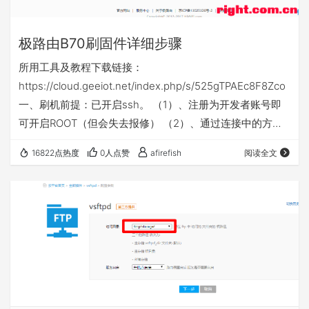
极路由B70刷固件详细步骤
所用工具及教程下载链接：
https://cloud.geeiot.net/index.php/s/525gTPAEc8F8Zco
一、刷机前提：已开启ssh。 （1）、注册为开发者账号即
可开启ROOT（但会失去报修） （2）、通过连接中的方法
开启。链接：https://www.quarkbook.com/?p=205 二、刷
16822点热度
0人点赞
afirefish
阅读全文
第三方固件步骤：1、备份原官方固件及MAC地址（很重
要，关键时候救砖）备份官方固件方法：输入下面红色命令
即可，注意备份以查询到的分区mtd数字为准。 其它mtd文
件也可以全部备份到tmp目录下。…