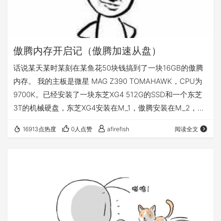
傲腾内存开启记（傲腾加速从盘）
话说某天某时某刻在某鱼花50块钱搞到了一块16GB的傲腾
内存。 我的主板是微星 MAG Z390 TOMAHAWK，CPU为
9700K。已经安装了一块东芝XG4 512G的SSD和一个东芝
3T的机械硬盘，东芝XG4安装在M_1，傲腾安装在M_2，机
械硬盘安装哎SATA1，并希望用傲腾加速3T的机械硬盘。 按
16913点热度
0人点赞
afirefish
阅读全文
照微星给出的说明书，开机进入BIOS，然后开启
M.2/Optane Genie，F10保存，进系统装驱动，美滋滋！
但是事实上，想多了，鉴于以上硬件，傲腾的折腾难度成几
何数量级上升。F10保存就死机，屏幕右上角一…