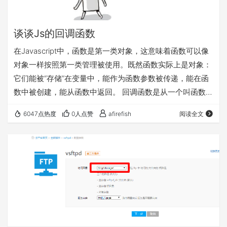
谈谈Js的回调函数
在Javascript中，函数是第一类对象，这意味着函数可以像
对象一样按照第一类管理被使用。既然函数实际上是对象：
它们能被“存储”在变量中，能作为函数参数被传递，能在函
数中被创建，能从函数中返回。 回调函数是从一个叫函数式
编程的编程范式中衍生出来的概念。简单来说，函数式编程
6047点热度
0人点赞
afirefish
阅读全文
就是使用函数作为变量。 学过C#的同学是不是很熟悉，没
错，和委托有异曲同工之妙。同样是将函数（方法）作为参
数传递。 我们来瞧一瞧在JQuery中常见的一个回调： 正如
你在前面的例子中看到的，我们将一个函数作为参数传递给
了click方法。click…