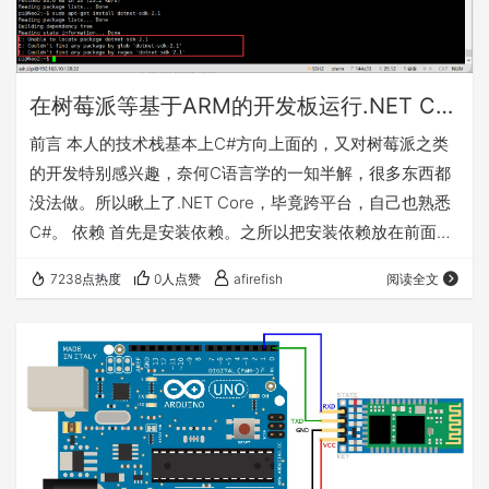
在树莓派等基于ARM的开发板运行.NET Core程序
前言 本人的技术栈基本上C#方向上面的，又对树莓派之类
的开发特别感兴趣，奈何C语言学的一知半解，很多东西都
没法做。所以瞅上了.NET Core，毕竟跨平台，自己也熟悉
C#。 依赖 首先是安装依赖。之所以把安装依赖放在前面，
是因为不安装依赖的话，之后运行程序会各种报错。 其实需
7238点热度
0人点赞
afirefish
阅读全文
要安装的依赖微软基本都给出了。参考地址：
https://docs.microsoft.com/en-us/dotnet/core/linux-
prerequisites?tabs=netcore2x 安装.Net Core RunTime 这
里…