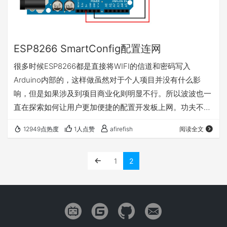
ESP8266 SmartConfig配置连网
很多时候ESP8266都是直接将WIFI的信道和密码写入
Arduino内部的，这样做虽然对于个人项目并没有什么影
响，但是如果涉及到项目商业化则明显不行。所以波波也一
直在探索如何让用户更加便捷的配置开发板上网。功夫不负
有心人，在简书上看到乐鑫提供了一个SmartConfig的方案
12949点热度
1人点赞
afirefish
阅读全文
感觉很不错，所以分享一下。 所谓的smartconfig就是手机
APP端发送包含WIFI 用户名 WIFI密码的 UDP 广播包或者组
1
2
播包，智能终端的WIFI芯片可以接收到该UDP包，只要知道
UDP的组织形式，就可以通过接收到的UDP包解密 …